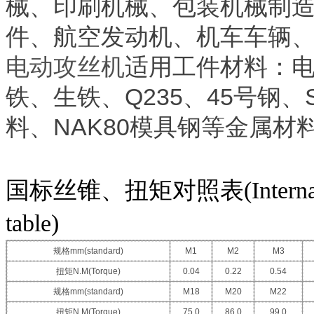
械、印刷机械、包装机械制
件、航空发动机、机车车辆
电动攻丝机
适用工件材料：
Q235
45
铁、生铁、
、
号钢、
NAK80
料、
模具钢等金属材
国标丝锥、扭矩对照表(Internationa
table)
规格mm
(standard)
M1
M2
M3
扭矩N.M
(Torque)
0.04
0.22
0.54
规格mm
(standard)
M18
M20
M22
扭矩N.M
(Torque)
75.0
86.0
99.0