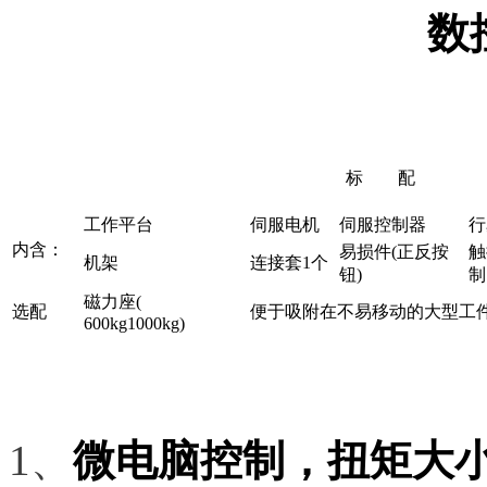
数
标 配
工作平台
伺服电机
伺服控制器
行
内含：
易损件(正反按
触
机架
连接套1个
钮)
制
磁力座(
选配
便于吸附在不易移动的大型工
600kg1000kg)
1
、
微电脑控制，扭矩大